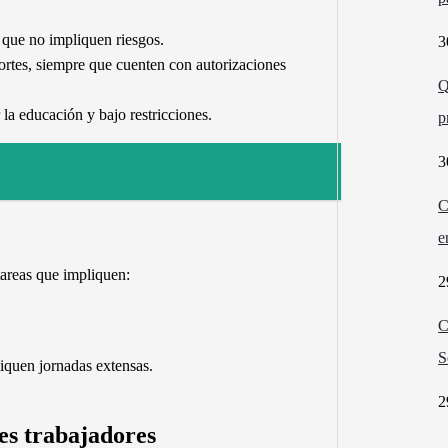
 que no impliquen riesgos.
3
ortes, siempre que cuenten con autorizaciones
Q
 la educación y bajo restricciones.
p
3
C
e
areas que impliquen:
2
C
S
liquen jornadas extensas.
2
es trabajadores