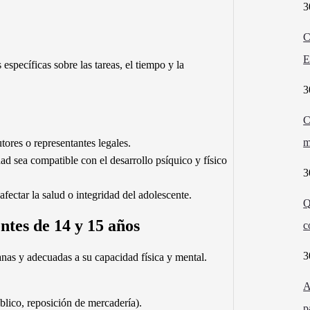
3
C
E
 específicas sobre las tareas, el tiempo y la
3
C
m
utores o representantes legales.
idad sea compatible con el desarrollo psíquico y físico
3
afectar la salud o integridad del adolescente.
Q
ntes de 14 y 15 años
c
3
nas y adecuadas a su capacidad física y mental.
A
blico, reposición de mercadería).
p