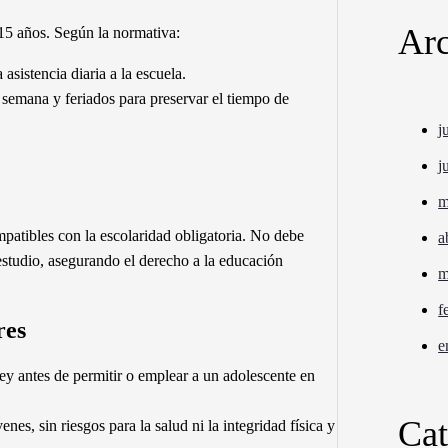
Arc
 15 años. Según la normativa:
a asistencia diaria a la escuela.
e semana y feriados para preservar el tiempo de
j
j
m
mpatibles con la escolaridad obligatoria. No debe
a
 estudio, asegurando el derecho a la educación
m
f
res
e
ley antes de permitir o emplear a un adolescente en
Cat
nes, sin riesgos para la salud ni la integridad física y