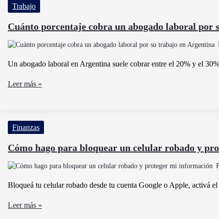
Trabajo
enajenación
de
Cuánto porcentaje cobra un abogado laboral por s
bienes
muebles
y
Un abogado laboral en Argentina suele cobrar entre el 20% y el 30% 
bienes
Cuánto
Leer más »
de
porcentaje
cambio
cobra
un
Finanzas
abogado
laboral
Cómo hago para bloquear un celular robado y pro
por
su
trabajo
Bloqueá tu celular robado desde tu cuenta Google o Apple, activá el
en
Cómo
Leer más »
Argentina
hago