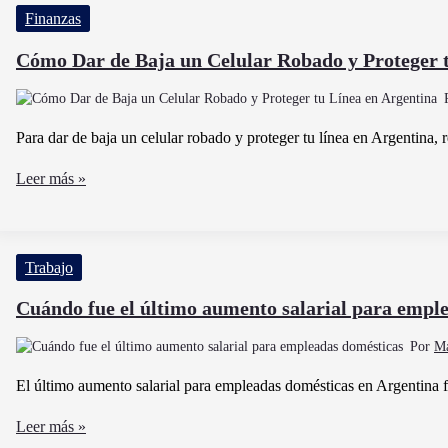
pensiones
Finanzas
para
madre
Cómo Dar de Baja un Celular Robado y Proteger t
con
siete
hijos
Para dar de baja un celular robado y proteger tu línea en Argentina, r
en
Cómo
Leer más »
Argentina
Dar
de
Baja
Trabajo
un
Celular
Cuándo fue el último aumento salarial para empl
Robado
Por
Ma
y
Proteger
El último aumento salarial para empleadas domésticas en Argentina 
tu
Cuándo
Leer más »
Línea