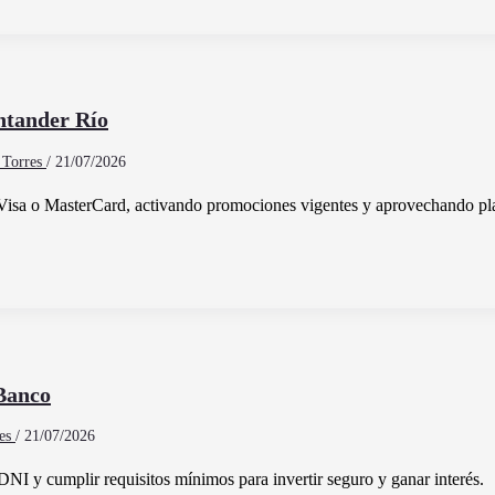
ntander Río
n Torres
/
21/07/2026
s Visa o MasterCard, activando promociones vigentes y aprovechando pla
 Banco
res
/
21/07/2026
s DNI y cumplir requisitos mínimos para invertir seguro y ganar interés.