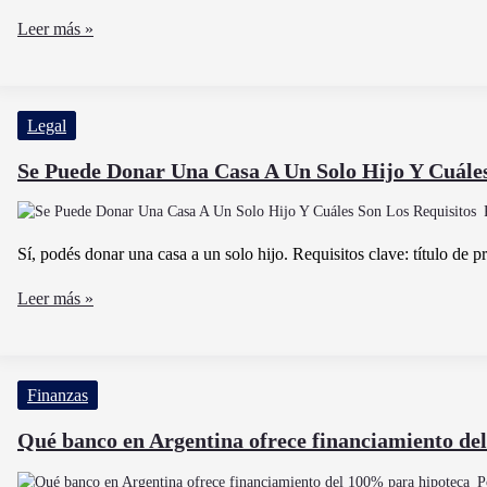
Río
Se
Leer más »
Puede
Abrir
Un
Legal
Plazo
Fijo
Se Puede Donar Una Casa A Un Solo Hijo Y Cuáles
Sin
Ser
Cliente
Sí, podés donar una casa a un solo hijo. Requisitos clave: título de p
Del
Se
Leer más »
Banco
Puede
Donar
Una
Finanzas
Casa
A
Qué banco en Argentina ofrece financiamiento de
Un
P