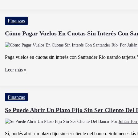
fue
en
el
Argentina
último
Finanzas
aumento
salarial
Cómo Pagar Vuelos En Cuotas Sin Interés Con Sa
para
Por
Juliá
empleadas
domésticas
Paga vuelos en cuotas sin interés con Santander Río usando tarjeta
Cómo
Leer más »
Pagar
Vuelos
En
Finanzas
Cuotas
Sin
Se Puede Abrir Un Plazo Fijo Sin Ser Cliente Del
Interés
Por
Julián Tor
Con
Santander
Sí, podés abrir un plazo fijo sin ser cliente del banco. Solo necesitá