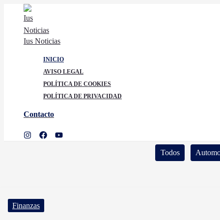
Ir
al
contenido
Ius Noticias
INICIO
AVISO LEGAL
POLÍTICA DE COOKIES
POLÍTICA DE PRIVACIDAD
Contacto
Buscar
Filter
Todos
Automo
posts
by
category
Finanzas