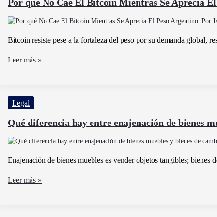
Por qué No Cae El Bitcoin Mientras Se Aprecia El
el
Por
I
riesgo
país
Bitcoin resiste pese a la fortaleza del peso por su demanda global, r
en
Por
Leer más »
Argentina
qué
No
Cae
Legal
El
Bitcoin
Qué diferencia hay entre enajenación de bienes m
Mientras
Se
Aprecia
Enajenación de bienes muebles es vender objetos tangibles; bienes 
El
Qué
Leer más »
Peso
diferencia
Argentino
hay
entre