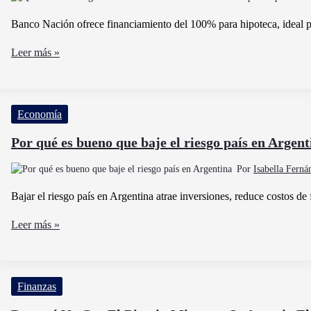
Solo
Hijo
Banco Nación ofrece financiamiento del 100% para hipoteca, ideal p
Y
Qué
Leer más »
Cuáles
banco
Son
en
Los
Argentina
Requisitos
Economía
ofrece
financiamiento
Por qué es bueno que baje el riesgo país en Argent
del
Por
Isabella Fern
100%
para
Bajar el riesgo país en Argentina atrae inversiones, reduce costos d
hipoteca
Por
Leer más »
qué
es
bueno
Finanzas
que
baje